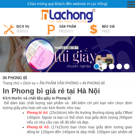
Chào mừng quý khách đến website in Lạc Hồng!
DỊCH VỤ
SẢN PHẨM
BÁO GIÁ
SERVICE
PRODUCT
PRICE
IN PHONG BÌ
Trang chủ
»
Dịch vụ
»
ẤN PHẨM VĂN PHÒNG
»
IN PHONG BÌ
In Phong bì giá rẻ tại Hà Nội
Kích thước và chất liệu giấy in Phong bì
Để đảm bảo chất lượng sản phẩm và tiết kiệm chi phí bạn nên chọn định
lượng giấy phù hợp với các kích thước như sau:
Phong bì A4
: (25x34cm) trên thị trường thường dùng giấy Offset
140gsm. Ngoài ra bạn có thể chọn loại giấy định lượng 200gsm
nếu có nhu cầu cao về độ bền và đẹp.
Phong bì A5
:
(17x23cm) bạn chọn loại giấy định lượng giao
động từ 120gsm đến 140gsm là đẹp nhất. 100gsm sản phẩm sẽ