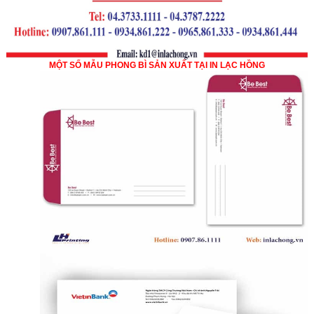
MỘT SỐ MẪU PHONG BÌ SẢN XUẤT TẠI IN LẠC HỒNG