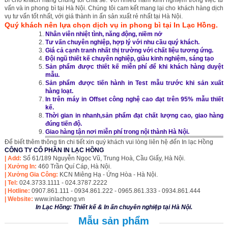
bì cho khách hàng chúng tôi chia sẻ. Với nhiều năm kinh nghiệm trong việc tư
vấn và in phong bì tại Hà Nội. Chúng tôi cam kết mang lại cho khách hàng dịch
vụ tư vấn tốt nhất, với giá thành in ấn sản xuất rẻ nhất tại Hà Nội.
Quý khách nên lựa chọn dịch vụ in phong bì tại In Lạc Hồng.
Nhân viên nhiệt tình, năng động, niềm nở
Tư vấn chuyên nghiệp, hợp lý với nhu cầu quý khách.
Giá cả cạnh tranh nhất thị trường với chất liệu tương ứng.
Đội ngũ thiết kế chuyên nghiệp, giàu kinh nghiệm, sáng tạo
Sản phẩm được thiết kế miễn phí để khi khách hàng duyệt
mẫu.
Sản phẩm được tiến hành in Test mẫu trước khi sản xuất
hàng loạt.
In trên máy in Offset công nghệ cao đạt trên 95% mẫu thiết
kế.
Thời gian in nhanh,sản phẩm đạt chất lượng cao, giao hàng
đúng tiến độ.
Giao hàng tận nơi miễn phí trong nội thành Hà Nội.
Để biết thêm thông tin chi tiết xin quý khách vui lòng liên hệ đến
In lạc Hồng
CÔNG TY CỔ PHẦN IN LẠC HỒNG
|
Add:
Số 61/189 Nguyễn Ngọc Vũ, Trung Hoà, Cầu Giấy, Hà Nội.
| Xưởng In:
460 Trần Quí Cáp, Hà Nội.
| Xưởng Gia Công:
KCN Miêng Hạ - Ứng Hòa - Hà Nội.
| Tel:
024.3733.1111 - 024.3787.2222
| Hotline:
0907.861.111 - 0934.861.222 - 0965.861.333 - 0934.861.444
| Website:
www.inlachong.vn
In Lạc Hồng: Thiết kế & In ấn chuyên nghiệp tại Hà Nội.
Mẫu sản phẩm