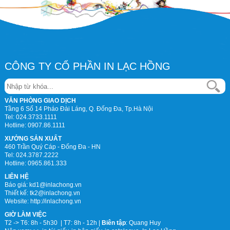
CÔNG TY CỔ PHẦN IN LẠC HỒNG
VĂN PHÒNG GIAO DỊCH
Tầng 6 Số 14 Pháo Đài Láng, Q. Đống Đa, Tp.Hà Nội
Tel:
024.3733.1111
Hotline:
0907.86.1111
XƯỞNG SẢN XUẤT
460 Trần Quý Cáp - Đống Đa - HN
Tel:
024.3787.2222
Hotline:
0965.861.333
LIÊN HỆ
Báo giá: kd1@inlachong.vn
Thiết kế: tk2@inlachong.vn
Website: http://inlachong.vn
GIỜ LÀM VIỆC
T2 -> T6: 8h - 5h30 | T7: 8h - 12h |
Biên tập
:
Quang Huy