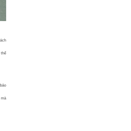
hách
 thể
 bảo
t mà