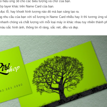
ạo hiệu ứng 3d cho các biểu tượng và chữ của bạn.
ớp layer khác trên Name Card của bạn.
ục lỗ, hay khoét hình tượng nào đó mà bạn sáng tạo ra.
ừng nhu cầu của bạn với số lượng in Name Card nhiều hay ít thì tương ứng s
n, nhanh chóng và chất lượng với mỗi loại máy in khác nhau tuy nhiên thành 
u sắc hình ảnh, thông tin rõ ràng, sắc nét, đều và đẹp.