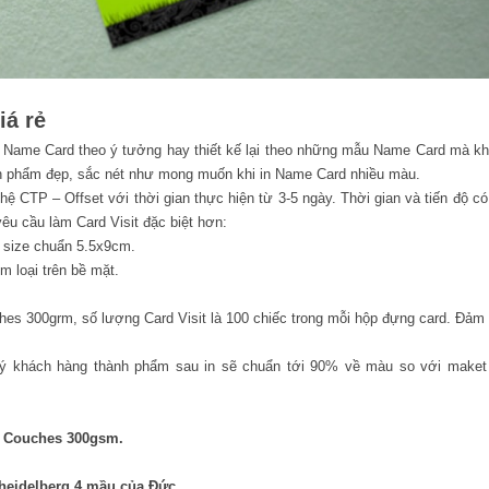
iá rẻ
n Name Card theo ý tưởng hay thiết kế lại theo những mẫu Name Card mà k
nh phẩm đẹp, sắc nét như mong muốn khi in Name Card nhiều màu.
ệ CTP – Offset với thời gian thực hiện từ 3-5 ngày. Thời gian và tiến độ có
êu cầu làm Card Visit đặc biệt hơn:
 size chuẩn 5.5x9cm.
m loại trên bề mặt.
ches 300grm, số lượng Card Visit là 100 chiếc trong mỗi hộp đựng card. Đảm
uý khách hàng thành phẩm sau in sẽ chuẩn tới 90% về màu so với make
ấy Couches 300gsm.
 heidelberg 4 mầu của Đức