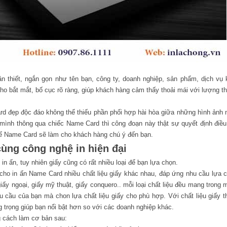
iết, ngắn gọn như tên bạn, công ty, doanh nghiệp, sản phẩm, dịch vụ 
cho bắt mắt, bố cục rõ ràng, giúp khách hàng cảm thấy thoải mái với lượng t
đẹp độc đáo không thể thiếu phần phối hợp hài hòa giữa những hình ảnh
mình thông qua chiếc Name Card thì công đoạn này thật sự quyết định điều
 kế Name Card sẽ làm cho khách hàng chú ý đến bạn.
cùng công nghệ in hiện đại
 in ấn, tuy nhiên giấy cũng có rất nhiều loại để bạn lựa chọn.
in ấn Name Card nhiều chất liệu giấy khác nhau, đáp ứng nhu cầu lựa 
ấy ngoại, giấy mỹ thuật, giấy conquero.. mỗi loại chất liệu đều mang trong 
u cầu của bạn mà chon lựa chất liệu giấy cho phù hợp. Với chất liệu giấy 
trọng giúp bạn nổi bật hơn so với các doanh nghiệp khác.
g cách làm cơ bản sau: