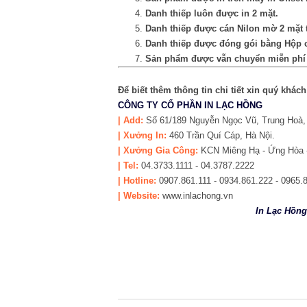
Danh thiếp luôn được in 2 mặt.
Danh thiếp được cán Nilon mờ 2 mặt
Danh thiếp được đóng gói bằng Hộp 
Sản phẩm được vẫn chuyển miễn phí t
Để biết thêm thông tin chi tiết xin quý khách
CÔNG TY CỔ PHẦN IN LẠC HỒNG
|
Add:
Số 61/189 Nguyễn Ngọc Vũ, Trung Hoà, 
| Xưởng In:
460 Trần Quí Cáp, Hà Nội.
| Xưởng Gia Công:
KCN Miêng Hạ - Ứng Hòa -
| Tel:
04.3733.1111 - 04.3787.2222
| Hotline:
0907.861.111 - 0934.861.222 - 0965.
| Website:
www.inlachong.vn
In Lạc Hồng: