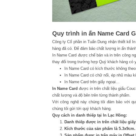
Quy trình in ấn Name Card G
Công ty Cổ phần in Tuấn Dung nhận thiết kế I
hàng đã có. Để đảm bảo chất lượng in ấn thà
In Name Card được chế bản và in trên công ngh
thay đổi trong trường hợp Quý khách hàng có y
In Name Card có kích thước không theo
In Name Card có chữ nổi, ép nhũ màu ki
In Name Card trên giấy ngoại…
In Name Card
được in trên chất liệu giấu Cou
chất lượng và độ bên trên từng thành phẩm.
Với công nghệ này chúng tôi đảm bảo với q
chúng tôi gửi tới quý khách hàng.
Quy cách in danh thiếp tại In Lạc Hồng:
Danh thiếp được in trên chất liệu gi
Kích thước của sản phẩm là 5.3x9cm.
Sản phẩm được in trên máy in Offset