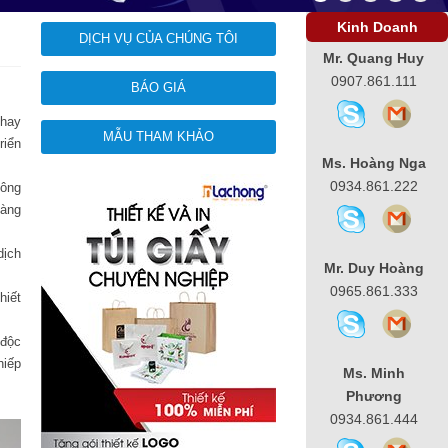
Kinh Doanh
DỊCH VỤ CỦA CHÚNG TÔI
Mr. Quang Huy
0907.861.111
BÁO GIÁ
 hay
MẪU THAM KHẢO
riển
Ms. Hoàng Nga
0934.861.222
hông
hàng
dịch
Mr. Duy Hoàng
0965.861.333
hiết
 độc
hiếp
Ms. Minh
Phương
0934.861.444