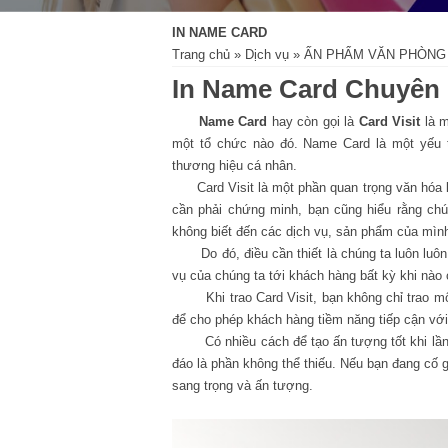
IN NAME CARD
Trang chủ
»
Dịch vụ
»
ẤN PHẨM VĂN PHÒNG
In Name Card Chuyên
Name Card
hay còn gọi là
Card Visit
là m
một tổ chức nào đó. Name Card là một yếu t
thương hiệu cá nhân.
Card Visit là một phần quan trọng văn hóa kin
cần phải chứng minh, bạn cũng hiểu rằng chú
không biết đến các dịch vụ, sản phẩm của mìn
Do đó, điều cần thiết là chúng ta luôn luôn c
vụ của chúng ta tới khách hàng bất kỳ khi nào 
Khi trao Card Visit, bạn không chỉ trao một h
để cho phép khách hàng tiềm năng tiếp cận với
Có nhiều cách để tạo ấn tượng tốt khi lần đ
đáo là phần không thể thiếu. Nếu bạn đang cố 
sang trọng và ấn tượng.