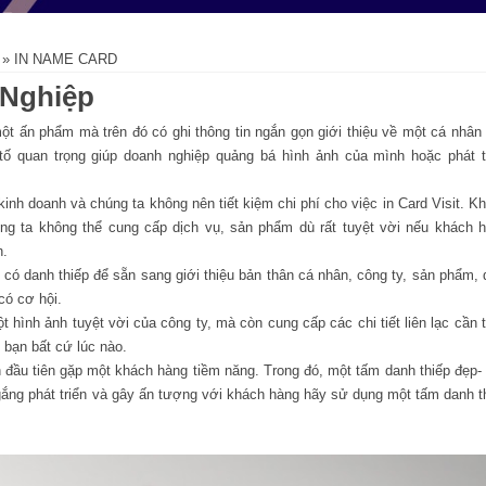
»
IN NAME CARD
 Nghiệp
ột ấn phẩm mà trên đó có ghi thông tin ngắn gọn giới thiệu về một cá nhân
ố quan trọng giúp doanh nghiệp quảng bá hình ảnh của mình hoặc phát t
h doanh và chúng ta không nên tiết kiệm chi phí cho việc in Card Visit. K
ng ta không thể cung cấp dịch vụ, sản phẩm dù rất tuyệt vời nếu khách 
h.
ó danh thiếp để sẵn sang giới thiệu bản thân cá nhân, công ty, sản phẩm, 
có cơ hội.
ình ảnh tuyệt vời của công ty, mà còn cung cấp các chi tiết liên lạc cần t
 bạn bất cứ lúc nào.
ầu tiên gặp một khách hàng tiềm năng. Trong đó, một tấm danh thiếp đẹp-
gắng phát triển và gây ấn tượng với khách hàng hãy sử dụng một tấm danh t