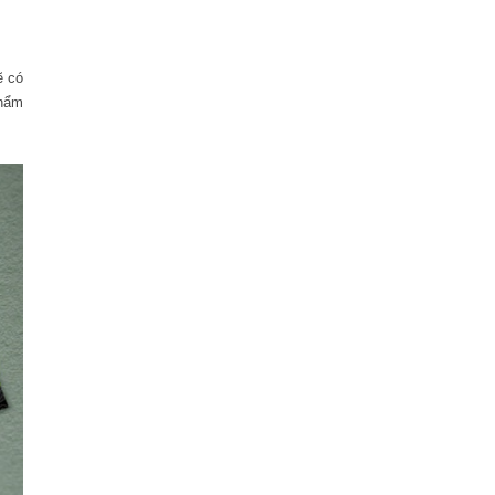
ẽ có
phẩm