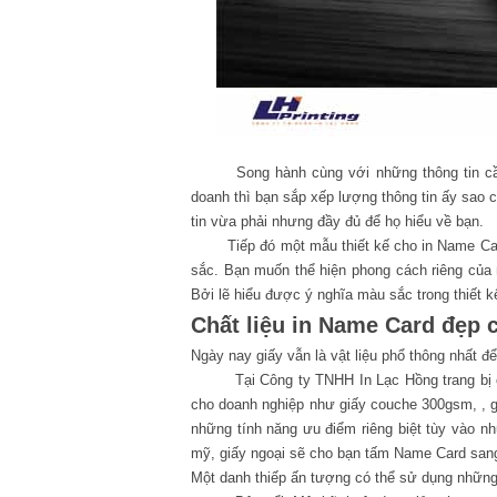
Song hành cùng với những thông tin cần th
doanh thì bạn sắp xếp lượng thông tin ấy sao 
tin vừa phải nhưng đầy đủ để họ hiểu về bạn.
Tiếp đó một mẫu thiết kế cho in Name Card 
sắc. Bạn muốn thể hiện phong cách riêng của 
Bởi lẽ hiểu được ý nghĩa màu sắc trong thiết
Chất liệu in Name Card đẹp 
Ngày nay giấy vẫn là vật liệu phổ thông nhất để
Tại Công ty TNHH In Lạc Hồng trang bị cho 
cho doanh nghiệp như giấy couche 300gsm, , gi
những tính năng ưu điểm riêng biệt tùy vào nh
mỹ, giấy ngoại sẽ cho bạn tấm Name Card sang 
Một danh thiếp ấn tượng có thể sử dụng nhữn