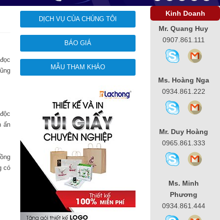
Kinh Doanh
DỊCH VỤ CỦA CHÚNG TÔI
Mr. Quang Huy
0907.861.111
BÁO GIÁ
 đọc
MẪU THAM KHẢO
cũng
Ms. Hoàng Nga
0934.861.222
 độc
n ấn
Mr. Duy Hoàng
0965.861.333
Hồng
g có
Ms. Minh
Phương
0934.861.444