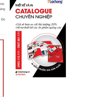
hợp.
hàng
. Đó