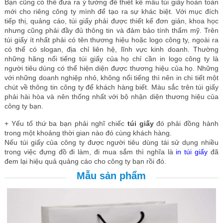
Bạn cũng có thể đưa ra ý tưởng để thiết kế mẫu túi giấy hoàn toàn
mới cho riêng công ty mình để tạo ra sự khác biệt. Với mục đích
tiếp thị, quảng cáo, túi giấy phải được thiết kế đơn giản, khoa học
nhưng cũng phải đầy đủ thông tin và đảm bảo tính thẩm mỹ. Trên
túi giấy ít nhất phải có tên thương hiệu hoặc logo công ty, ngoài ra
có thể có slogan, địa chỉ liên hệ, lĩnh vực kinh doanh. Thường
những hãng nổi tiếng túi giấy của họ chỉ cần in logo công ty là
người tiêu dùng có thể hiện diện được thương hiệu của họ. Những
với những doanh nghiệp nhỏ, không nổi tiếng thì nên in chi tiết một
chút về thông tin công ty để khách hàng biết. Màu sắc trên túi giấy
phải hài hòa và nên thống nhất với bộ nhận diện thương hiệu của
công ty bạn.
+ Yếu tố thứ ba bạn phải nghĩ chiếc
túi giấy
đó phải đồng hành
trong một khoảng thời gian nào đó cùng khách hàng.
Nếu túi giấy của công ty được người tiêu dùng tái sử dụng nhiều
trong việc đựng đồ đi làm, đi mua sắm thì nghĩa là
in túi giấy
đã
đem lại hiệu quả quảng cáo cho công ty bạn rồi đó.
Mẫu sản phẩm