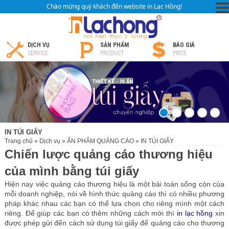
Chào mừng quý khách đến website in Lạc Hồng!
DỊCH VỤ
SẢN PHẨM
BÁO GIÁ
SERVICE
PRODUCT
PRICE
IN TÚI GIẤY
Trang chủ
»
Dịch vụ
»
ẤN PHẨM QUẢNG CÁO
»
IN TÚI GIẤY
Chiến lược quảng cáo thương hiệu
của mình bằng túi giấy
Hiện nay việc quảng cáo thương hiệu là một bài toán sống còn của
mỗi doanh nghiệp, nói về hình thức quảng cáo thì có nhiều phương
pháp khác nhau các bạn có thể lựa chọn cho riêng mình một cách
riêng. Để giúp các bạn có thêm những cách mới thì
in lạc hồng
xin
được phép gửi đến cách sử dụng túi giấy để quảng cáo cho thương