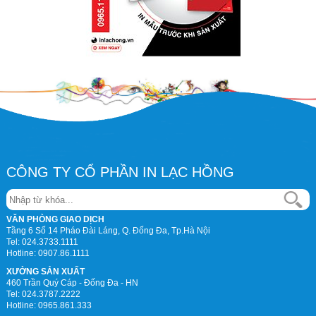
CÔNG TY CỔ PHẦN IN LẠC HỒNG
VĂN PHÒNG GIAO DỊCH
Tầng 6 Số 14 Pháo Đài Láng, Q. Đống Đa, Tp.Hà Nội
Tel:
024.3733.1111
Hotline:
0907.86.1111
XƯỞNG SẢN XUẤT
460 Trần Quý Cáp - Đống Đa - HN
Tel:
024.3787.2222
Hotline:
0965.861.333