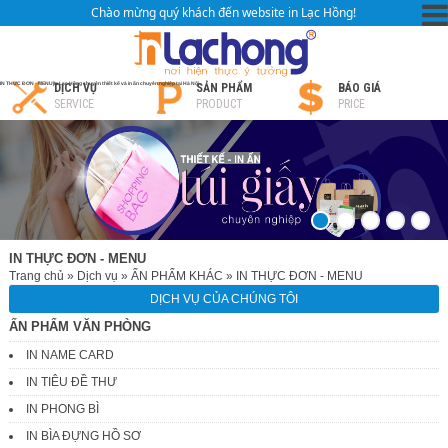
Chào mừng quý khách đến website in Lạc Hồng!
IN THỰC ĐƠN - MENU|In Lạc Hồng chuyên thiết kế và in ấn chuyên nghiệp tại Hà Nội
DỊCH VỤ
SẢN PHẨM
BÁO GIÁ
SERVICE
PRODUCT
PRICE
IN THỰC ĐƠN - MENU
Trang chủ
»
Dịch vụ
»
ẤN PHẨM KHÁC
»
IN THỰC ĐƠN - MENU
DỊCH VỤ CỦA CHÚNG TÔI
ẤN PHẨM VĂN PHÒNG
IN NAME CARD
IN TIÊU ĐỀ THƯ
IN PHONG BÌ
IN BÌA ĐỰNG HỒ SƠ