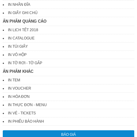
IN NHÃN ĐĨA
IN GIẤY GHI CHÚ
ẤN PHẨM QUẢNG CÁO
IN LỊCH TẾT 2018
IN CATALOGUE
IN TÚI GIẤY
IN VỎ HỘP
IN TỜ RƠI - TỜ GẤP
ẤN PHẨM KHÁC
IN TEM
IN VOUCHER
IN HÓA ĐƠN
IN THỰC ĐƠN - MENU
IN VÉ - TICKETS
IN PHIẾU BẢO HÀNH
BÁO GIÁ