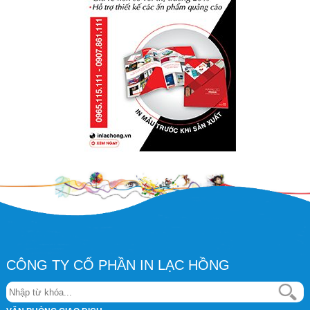
CÔNG TY CỔ PHẦN IN LẠC HỒNG