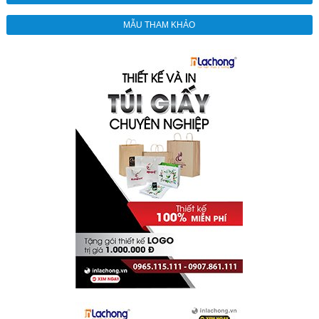
MẪU THAM KHẢO