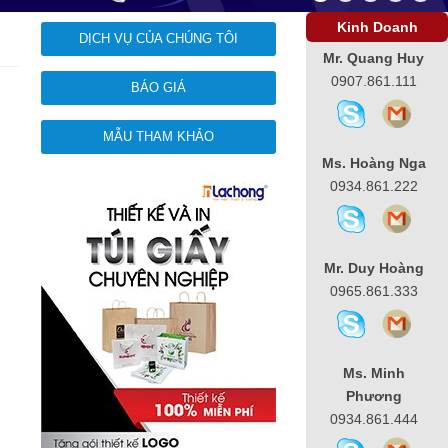
Kinh Doanh
DỊCH VỤ CỦA CHÚNG TÔI
Mr. Quang Huy
0907.861.111
BÁO GIÁ
MẪU THAM KHẢO
Ms. Hoàng Nga
0934.861.222
Mr. Duy Hoàng
0965.861.333
Ms. Minh
Phương
0934.861.444