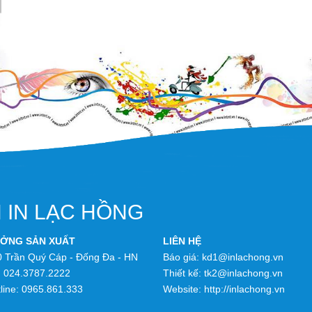
 IN LẠC HỒNG
ỞNG SẢN XUẤT
LIÊN HỆ
0 Trần Quý Cáp - Đống Đa - HN
Báo giá: kd1@inlachong.vn
:
024.3787.2222
Thiết kế: tk2@inlachong.vn
line:
0965.861.333
Website: http://inlachong.vn