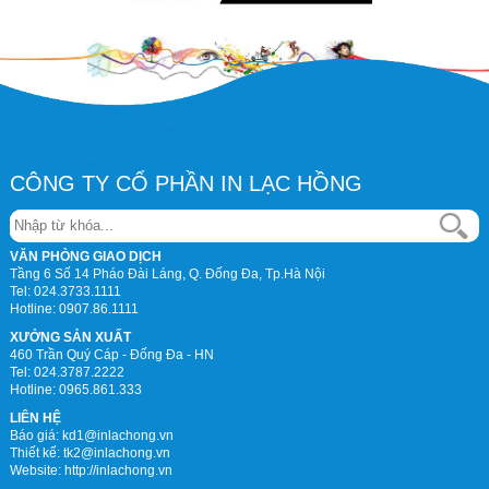
CÔNG TY CỔ PHẦN IN LẠC HỒNG
VĂN PHÒNG GIAO DỊCH
Tầng 6 Số 14 Pháo Đài Láng, Q. Đống Đa, Tp.Hà Nội
Tel:
024.3733.1111
Hotline:
0907.86.1111
XƯỞNG SẢN XUẤT
460 Trần Quý Cáp - Đống Đa - HN
Tel:
024.3787.2222
Hotline:
0965.861.333
LIÊN HỆ
Báo giá: kd1@inlachong.vn
Thiết kế: tk2@inlachong.vn
Website: http://inlachong.vn