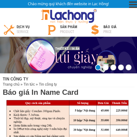
Chào mừng quý khách đến website in Lạc Hồng!
DỊCH VỤ
SẢN PHẨM
BÁO GIÁ
SERVICE
PRODUCT
PRICE
TIN CÔNG TY
Trang chủ
»
Tin tức
»
Tin công ty
Báo giá In Name Card